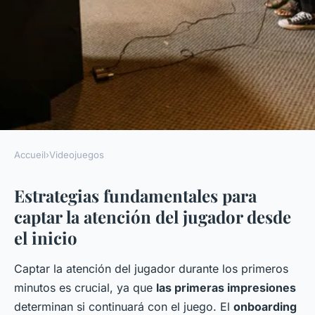
Accueil
›
Videojuegos
VIDEOJUEGOS
Estrategias fundamentales para
Tácticas efectivas para captar y
captar la atención del jugador desde
retener la atención del jugador
el inicio
durante toda la experiencia de
juego
Captar la atención del jugador durante los primeros
minutos es crucial, ya que
las primeras impresiones
Axel
•
29 mayo 2025
•
11 min de lecture
determinan si continuará con el juego. El
onboarding