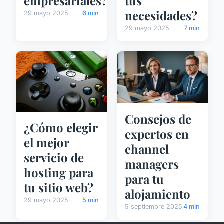
empresariales?
tus
necesidades?
29 mayo 2025
6 min
29 mayo 2025
7 min
Consejos de
¿Cómo elegir
expertos en
el mejor
channel
servicio de
managers
hosting para
para tu
tu sitio web?
alojamiento
29 mayo 2025
5 min
5 septiembre 2025
4 min