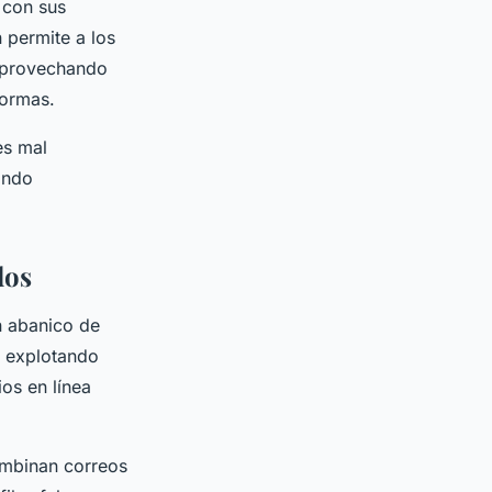
 con sus
 permite a los
 aprovechando
formas.
es mal
ando
dos
n abanico de
n explotando
os en línea
ombinan correos