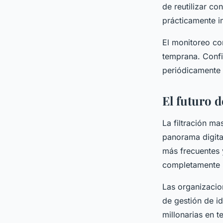
de reutilizar co
prácticamente i
El monitoreo co
temprana. Confi
periódicamente l
El futuro 
La filtración m
panorama digita
más frecuentes 
completamente s
Las organizacio
de gestión de i
millonarias en t