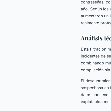
contraseñas, co
Axel
•
17 diciembre 2025
•
7 min de lecture
año. Según los ú
aumentaron un 
realmente proteg
Análisis té
Esta filtración 
incidentes de se
combinando múl
compilación sin
El descubrimien
sospechosa en f
datos contiene 
explotación me