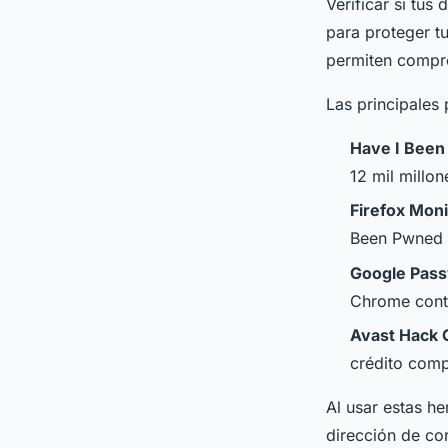
Verificar si tus
para proteger tu
permiten compr
Las principales 
Have I Bee
12 mil millo
Firefox Moni
Been Pwned c
Google Pas
Chrome contr
Avast Hack 
crédito com
Al usar estas he
dirección de co