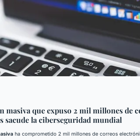
de 2 mil millones
ón masiva que expuso 2 mil millones de c
s sacude la ciberseguridad mundial
señas
masiva
ha comprometido 2 mil millones de correos electrón