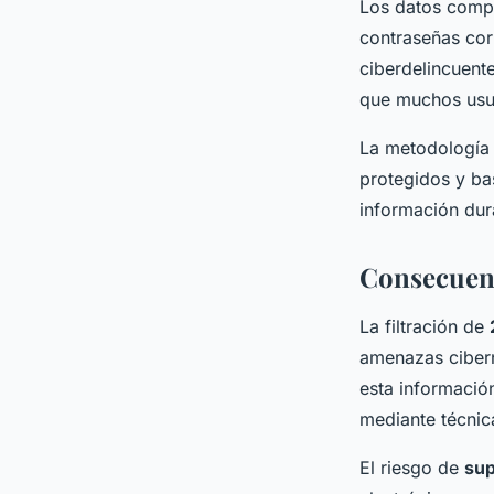
Los datos compr
contraseñas cor
ciberdelincuent
que muchos usua
La metodología 
protegidos y ba
información dur
Consecuenc
La filtración de
amenazas cibern
esta información
mediante técnica
El riesgo de
sup