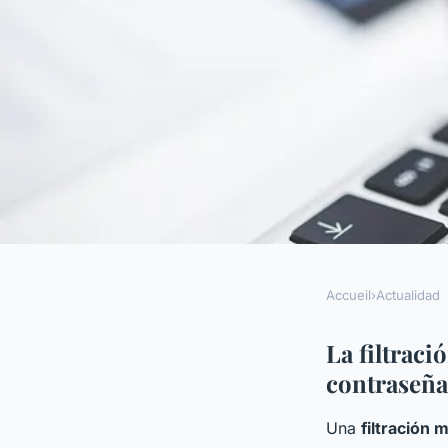
Accueil
›
Actualidad
ACTUALIDAD
Alerta: fuga masiva 
La filtraci
contraseña
de correos y contra
Una
filtración 