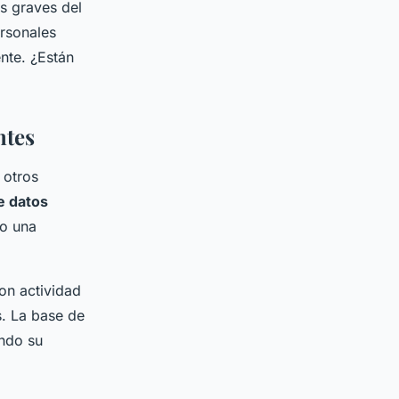
s graves del
ersonales
ente. ¿Están
ntes
 otros
e datos
o una
on actividad
. La base de
ando su