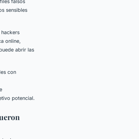
iles falsos
os sensibles
 hackers
a online,
puede abrir las
les con
e
tivo potencial.
fueron