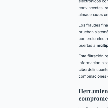
electrónicos con
convincentes, s
almacenados en
Los fraudes fin
prueban sistemá
comercio electró
puertas a
múlti
Esta filtración
información his
ciberdelincuent
combinaciones d
Herramient
compromet