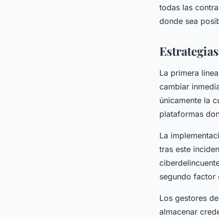
todas las contr
donde sea posib
Estrategias
La primera líne
cambiar inmedia
únicamente la c
plataformas don
La implementac
tras este incide
ciberdelincuent
segundo factor 
Los gestores de
almacenar creden