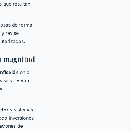
s que resultan
hosas de forma
 y revise
autorizados.
ta magnitud
inflexión
en el
s se volverán
ar
ctor
y sistemas
ado inversiones
patrones de