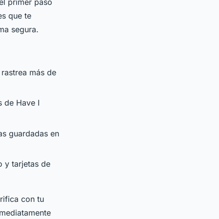
 el primer paso
es que te
ma segura.
 rastrea más de
os de Have I
ñas guardadas en
 y tarjetas de
ifica con tu
inmediatamente