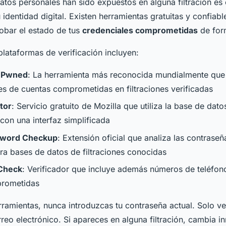
 datos personales han sido expuestos en alguna filtración es
 identidad digital. Existen herramientas gratuitas y confiabl
obar el estado de tus
credenciales comprometidas
de for
plataformas de verificación incluyen:
n Pwned
: La herramienta más reconocida mundialmente que
nes de cuentas comprometidas en filtraciones verificadas
tor
: Servicio gratuito de Mozilla que utiliza la base de dat
on una interfaz simplificada
sword Checkup
: Extensión oficial que analiza las contrase
a bases de datos de filtraciones conocidas
Check
: Verificador que incluye además números de teléfono
prometidas
rramientas, nunca introduzcas tu contraseña actual. Solo ver
rreo electrónico. Si apareces en alguna filtración, cambia 