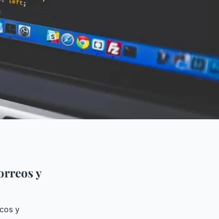
orreos y
icos y